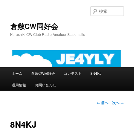
検
索
倉敷CW同好会
Kurashiki CW Club Radio Amatuer Station site
メ
ホーム
倉敷CW同好会
コンテスト
8N4KJ
メ
イ
ン
運用情報
お問い合わせ
イ
メ
ニ
ン
ュ
投
←
前へ
次へ
→
ー
稿
コ
ナ
ビ
8N4KJ
ン
ゲ
ー