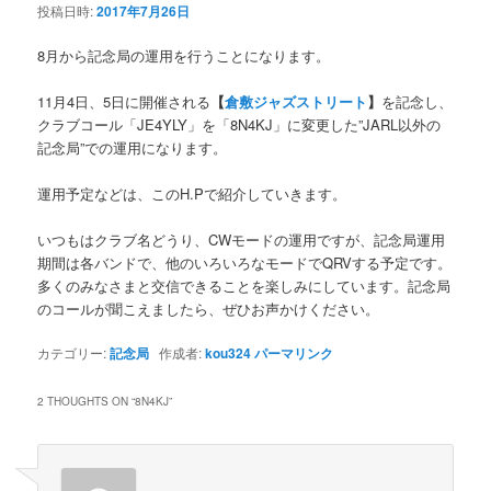
投稿日時:
2017年7月26日
テ
シ
ョ
8月から記念局の運用を行うことになります。
ン
ン
11月4日、5日に開催される
【
倉敷ジャズストリート
】
を記念し、
ツ
クラブコール「JE4YLY」を「8N4KJ」に変更した”JARL以外の
記念局”での運用になります。
へ
運用予定などは、このH.Pで紹介していきます。
移
いつもはクラブ名どうり、CWモードの運用ですが、記念局運用
動
期間は各バンドで、他のいろいろなモードでQRVする予定です。
多くのみなさまと交信できることを楽しみにしています。記念局
のコールが聞こえましたら、ぜひお声かけください。
カテゴリー:
記念局
作成者:
kou324
パーマリンク
2 THOUGHTS ON “
8N4KJ
”